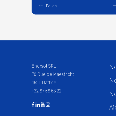
Eolien
No
Enersol SRL
70 Rue de Maestricht
No
4651
Battice
+32 87 68 68 22
No
Ai