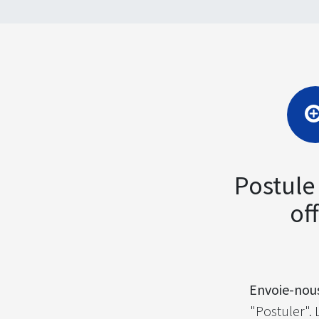
Postule
of
Envoie-nous
"Postuler". 