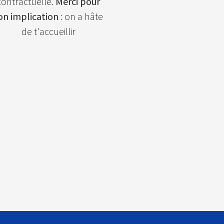
contractuelle.
Merci pour
on implication
: on a hâte
de t'accueillir