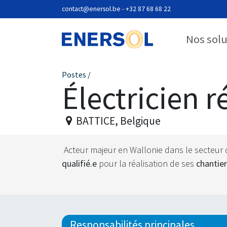
Se rendre au contenu
contact@enersol.be
- +32 87 68 68 22
Nos sol
Postes
/
Électricien r
BATTICE
,
Belgique
Acteur majeur en Wallonie dans le secteur 
qualifié.e
pour la réalisation de ses
chantier
Responsabilités principales