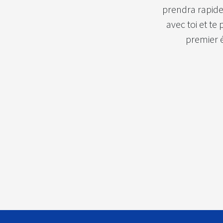
prendra rapid
avec toi et te
premier 