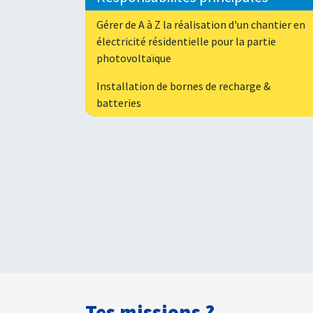
Gérer de A à Z la réalisation d'un chantier en
électricité résidentielle pour la partie
photovoltaïque
Installation de bornes de recharge &
batteries
Tes missions ?