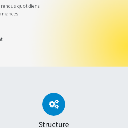
s rendus quotidiens
formances
nt
Structure